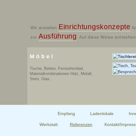
Einrichtungskonzepte
Wir erstellen
fü
Ausführung
zur
. Auf diese Weise entsteh
Möbel
Tische, Betten, Fernsehmöbel,
Materialkombinationen Holz, Metall,
Stein, Glas.
Empfang
Ladenlokale
Inn
Werkstatt
Referenzen
Kontakt/Impres